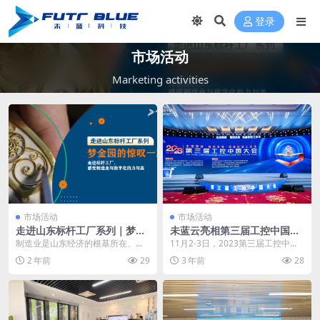
登录
市场活动
Marketing activities
市场活动
市场活动
走进山东标杆工厂系列｜梦金
未蓝云亮相第三届工控中国大
园的惊叹一跃
会 赋能新型工业化高质量发展
制造业是山东经济的根基所在、优
11月2-3日，2023第三届工控中国
势所在。山东也是唯一拥有全部41
大会在苏州太湖国际会议中心召
2 年前
29
3 年前
28
个工业大类的省份，...
开。本届大会由...