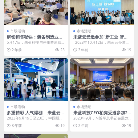
市场活动
市场活动
解锁销售秘诀：装备制造业业
未蓝云受邀参加“新工业 智物
务优化的驱动力
联”CEO峰会 为永康制造业C2
5月17日，未蓝科技与苏州赛迪联
2023年10月12日，未蓝云受邀参
M柔性制造数智化转型升级赋
合主办的以“装备制造业如何通过销
加工控兄弟连新工业 智物联CE...
2 年前
23
3 年前
19
能
售自动化软件CP...
市场活动
市场活动
多重精彩 人气爆棚 | 未蓝云工
未蓝科技CEO柏隽受邀参加21
博会之行圆满收官
世纪卓越董事会（苏州站） 共
2023年9月19日至23日，中国规模
2023年9月，习近平总书记在黑龙
话“新质生产力”驱动未来工业
最大、最具影响力的国家级工业盛
江考察调研期间首次提到“新质生产
3 年前
19
2 年前
19
革新之路
会——中国工...
力”，强调要整...