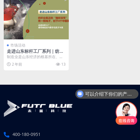
市场活动
走进山东标杆工厂系列｜纺织
业真正的“隐形冠军”：用一根
制造业是山东经济的根基所在、优
绳子，创下4个中国第一
势所在。山东也是唯一拥有全部41
2 年前
13
个工业大类的省份，...
可以介绍下你们的产品吗?
400-180-0951