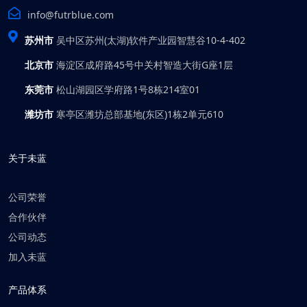
info@futrblue.com
苏州市
吴中区苏州(太湖)软件产业园智慧谷10-4-402
北京市
海淀区成府路45号中关村智造大街G座1层
东莞市
松山湖园区学府路1号8栋214室01
潍坊市
寒亭区潍坊总部基地(东区)1栋2单元610
关于未蓝
公司荣誉
合作伙伴
公司动态
加入未蓝
产品体系