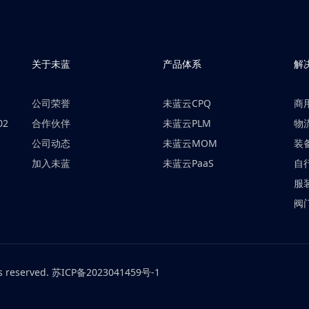
关于未蓝
产品体系
解
公司荣誉
未蓝云CPQ
商
02
合作伙伴
未蓝云PLM
物
公司动态
未蓝云MOM
装
加入未蓝
未蓝云PaaS
自
服
阀
 reserved. 苏ICP备2023041459号-1