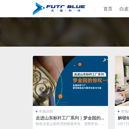
首页
白皮
市场活动
市场
走进山东标杆工厂系列｜梦金园的惊
解锁
叹一跃
的驱
制造业是山东经济的根基所在、优势所在。山
5月1
东也是唯一拥有全部41个工业大类的省份，...
“装备