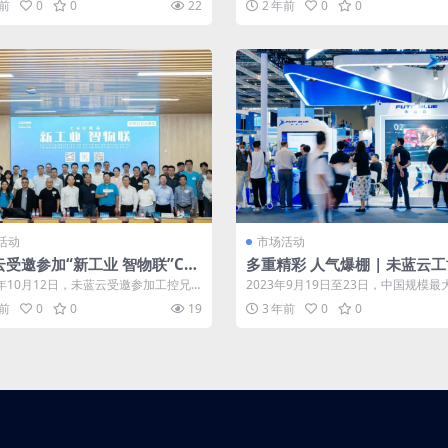
年前
0
0
22
2 年前
0
0
活动
市场活动
受邀参加“新工业 智物联”CE
多重精彩 人气爆棚 | 未蓝云
会 为永康制造业C2M柔性制造
之行圆满收官
3年10月12日，未蓝云受邀参加工控兄
2023年9月19日至23日，中国规模最
化转型升级赋能
业 智物联CE...
具影响力的国家级工业盛会——中国工.
年前
0
0
19
3 年前
0
0