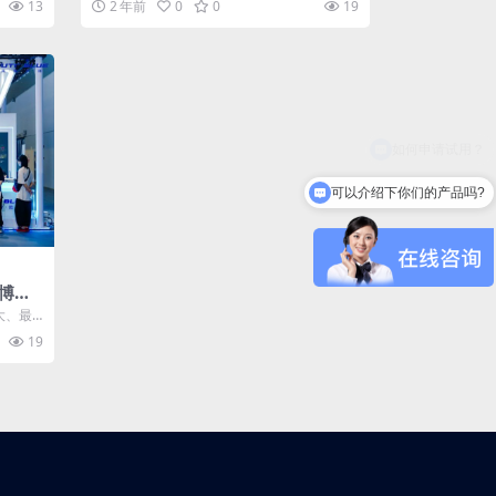
13
2 年前
0
0
19
可以介绍下你们的产品吗?
工博会
大、最
..
19