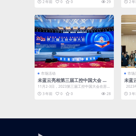
2 年前
0
0
29
2 
市场活动
市场
未蓝云亮相第三届工控中国大会 赋
未蓝云
能新型工业化高质量发展
O峰
11月2-3日，2023第三届工控中国大会在苏州
202
数智
太湖国际会议中心召开。本届大会由...
弟连新工
3 年前
0
0
28
3 