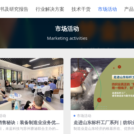
书及研究报告
行业解决方案
技术干货
市场活动
产品
市场活动
Marketing activities
活动
市场活动
销售秘诀：装备制造业业务优化
走进山东标杆工厂系列｜纺织
动力
的“隐形冠军”：用一根绳子，
7日，未蓝科技与苏州赛迪联合主办的以
制造业是山东经济的根基所在、优势
个中国第一
制造业如何通过销售自动化软件CP...
东也是唯一拥有全部41个工业大类的省份