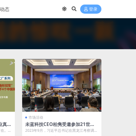
动态
登录
市场活动
业真正
未蓝科技CEO柏隽受邀参加21世纪
创下4
卓越董事会（苏州站） 共话“新质生
所在。山
2023年9月，习近平总书记在黑龙江考察调研
产力”驱动未来工业革新之路
，...
期间首次提到“新质生产力”，强调要整...